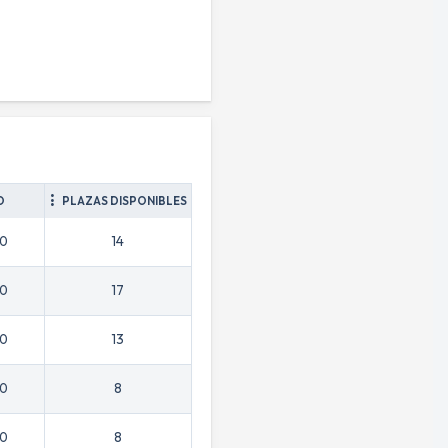
O
PLAZAS DISPONIBLES
30
14
30
17
30
13
30
8
30
8