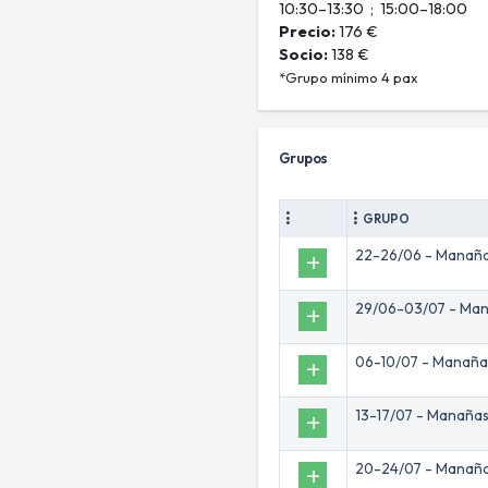
10:30–13:30 ; 15:00–18:00
Precio:
176 €
Socio:
138 €
*Grupo mínimo 4 pax
Grupos
GRUPO
22-26/06 - Manañ
Add
29/06-03/07 - Ma
Add
06-10/07 - Manaña
Add
13-17/07 - Manaña
Add
20-24/07 - Manañ
Add