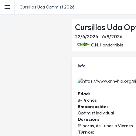
menu
Cursillos Uda Optimist 2026
home
Inicio
dashboard
Info
Cursillos Uda Op
sailing
Inscripciones
group
TOA
22/6/2026 - 6/9/2026
C.N. Hondarribia
Info
Edad:
8-14 años
Embarcación:
Optimist individual
Duración:
15 horas, de Lunes a Viernes
Turnos: